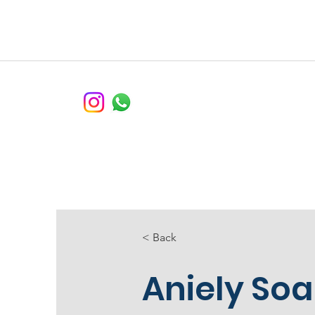
Home
< Back
Aniely Soa