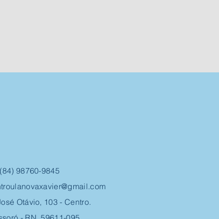
 (84) 98760-9845
troulanovaxavier@gmail.com
José Otávio, 103 - Centro.
soró - RN, 59611-095