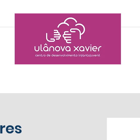
Sobre nós
Nosso time
Nosso espaço
res