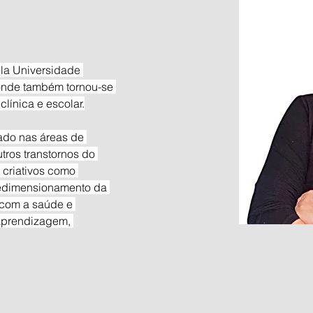
la Universidade 
onde também tornou-se 
línica e escolar.
do nas áreas de 
utros transtornos do 
criativos como 
redimensionamento da 
 com a saúde e 
 aprendizagem, 