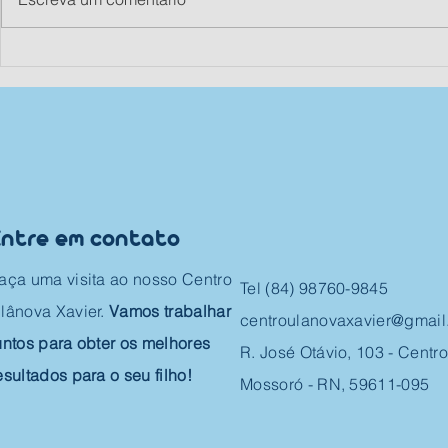
Os 3 minutos mais
Readaptaç
importantes do dia de
como torn
uma criança
processo t
produtivo
Entre em contato
aça uma visita ao nosso Centro
Tel (84) 98760-9845
lânova Xavier.
Vamos trabalhar
centroulanovaxavier@gmai
untos para obter os melhores
R. José Otávio, 103 - Centro
esultados para o seu filho!
Mossoró - RN, 59611-095