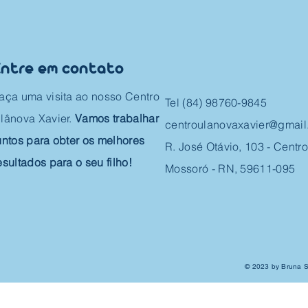
produtivo
Entre em contato
aça uma visita ao nosso Centro
Tel (84) 98760-9845
lânova Xavier.
Vamos trabalhar
centroulanovaxavier@gmai
untos para obter os melhores
R. José Otávio, 103 - Centro
esultados para o seu filho!
Mossoró - RN, 59611-095
© 2023 by Bruna 