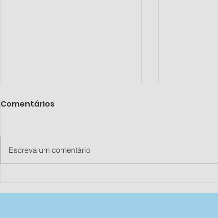
Comentários
Escreva um comentário
Os 3 minutos mais
Readaptaç
importantes do dia de
como torn
uma criança
processo t